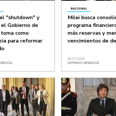
L
NACIONAL
el "shutdown" y
Milei busca consoli
 el Gobierno de
programa financier
o toma como
más reservas y me
cia para reformar
vencimientos de d
do
06/07/2026
ENDOZA
EXPRESO MENDOZA