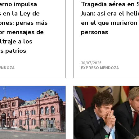
erno impulsa
Tragedia aérea en 
 en la Ley de
Juan: así era el hel
ones: penas más
en el que murieron 
or mensajes de
personas
ltraje a los
s patrios
30/07/2026
ENDOZA
EXPRESO MENDOZA