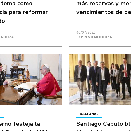
o toma como
más reservas y me
cia para reformar
vencimientos de d
do
06/07/2026
ENDOZA
EXPRESO MENDOZA
L
NACIONAL
erno festeja la
Santiago Caputo b