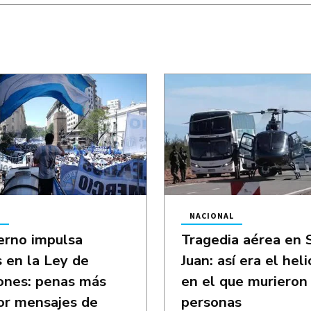
L
NACIONAL
erno impulsa
Tragedia aérea en 
 en la Ley de
Juan: así era el hel
ones: penas más
en el que murieron 
or mensajes de
personas