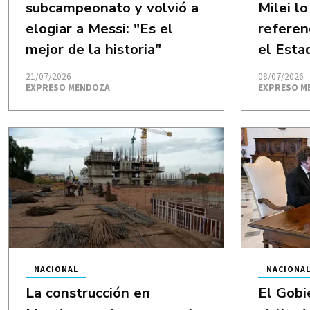
subcampeonato y volvió a
Milei l
elogiar a Messi: "Es el
referen
mejor de la historia"
el Esta
21/07/2026
08/07/2026
EXPRESO MENDOZA
EXPRESO M
NACIONAL
NACIONA
La construcción en
El Gobi