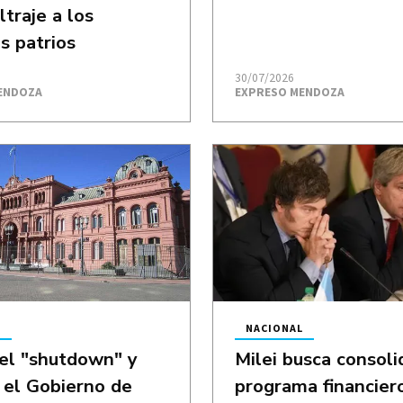
ltraje a los
s patrios
30/07/2026
ENDOZA
EXPRESO MENDOZA
L
NACIONAL
el "shutdown" y
Milei busca consoli
 el Gobierno de
programa financier