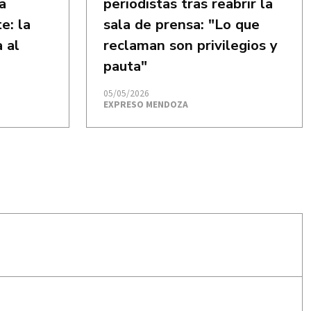
a
periodistas tras reabrir la
e: la
sala de prensa: "Lo que
 al
reclaman son privilegios y
pauta"
05/05/2026
EXPRESO MENDOZA