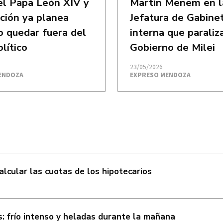
del Papa León XIV y
Martín Menem en l
ición ya planea
Jefatura de Gabinet
 quedar fuera del
interna que paraliza
lítico
Gobierno de Milei
23/05/2026
ENDOZA
EXPRESO MENDOZA
calcular las cuotas de los hipotecarios
: frío intenso y heladas durante la mañana