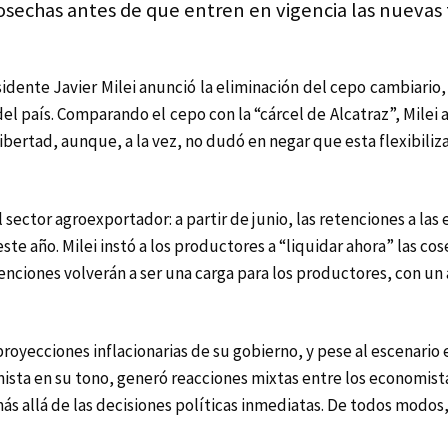
osechas antes de que entren en vigencia las nuevas 
esidente Javier Milei anunció la eliminación del cepo cambiari
 país. Comparando el cepo con la “cárcel de Alcatraz”, Milei a
ibertad, aunque, a la vez, no dudó en negar que esta flexibiliz
 sector agroexportador: a partir de junio, las retenciones a l
ste año. Milei instó a los productores a “liquidar ahora” las co
enciones volverán a ser una carga para los productores, con u
proyecciones inflacionarias de su gobierno, y pese al escenari
timista en su tono, generó reacciones mixtas entre los economista
s allá de las decisiones políticas inmediatas. De todos modos,