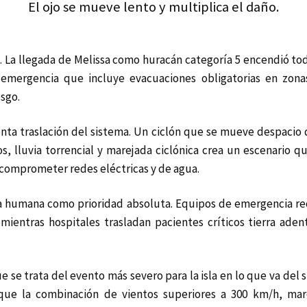
El ojo se mueve lento y multiplica el daño.
 La llegada de Melissa como huracán categoría 5 encendió tod
mergencia que incluye evacuaciones obligatorias en zonas
esgo.
enta traslación del sistema. Un ciclón que se mueve despaci
, lluvia torrencial y marejada ciclónica crea un escenario que
y comprometer redes eléctricas y de agua.
ida humana como prioridad absoluta. Equipos de emergencia r
mientras hospitales trasladan pacientes críticos tierra aden
se trata del evento más severo para la isla en lo que va del s
porque la combinación de vientos superiores a 300 km/h, ma