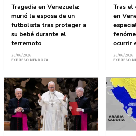
Tragedia en Venezuela:
Tras el
murió la esposa de un
en Vene
futbolista tras proteger a
especial
su bebé durante el
fenómen
terremoto
ocurrir
26/06/2026
26/06/2026
EXPRESO MENDOZA
EXPRESO M