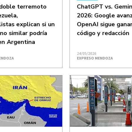
 doble terremoto
ChatGPT vs. Gemin
zuela,
2026: Google avan
istas explican si un
OpenAI sigue gana
o similar podría
código y redacción
 en Argentina
24/05/2026
ENDOZA
EXPRESO MENDOZA