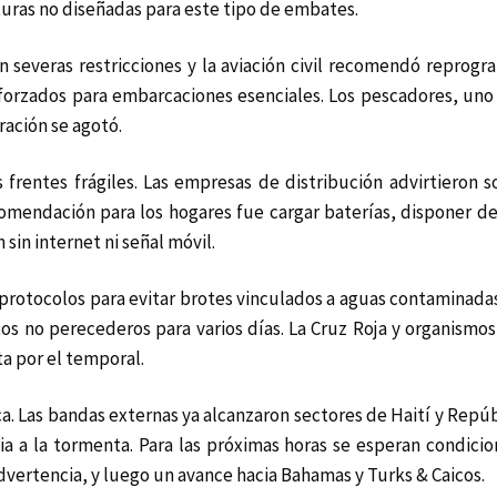
turas no diseñadas para este tipo de embates.
 severas restricciones y la aviación civil recomendó reprogr
forzados para embarcaciones esenciales. Los pescadores, uno
ación se agotó.
 frentes frágiles. Las empresas de distribución advirtieron 
comendación para los hogares fue cargar baterías, disponer de
sin internet ni señal móvil.
ó protocolos para evitar brotes vinculados a aguas contaminada
tos no perecederos para varios días. La Cruz Roja y organismo
a por el temporal.
ca. Las bandas externas ya alcanzaron sectores de Haití y Repú
via a la tormenta. Para las próximas horas se esperan condici
dvertencia, y luego un avance hacia Bahamas y Turks & Caicos.