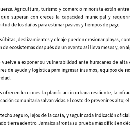
fuerza. Agricultura, turismo y comercio minorista están entre
que superan con creces la capacidad municipal y requerirá 
tud de los daños para estimar pasivos y tiempos de pago.
súbitas, deslizamientos y oleaje pueden erosionar playas, cont
ón de ecosistemas después de un evento así lleva meses y, en al
ibe vuelve a exponer su vulnerabilidad ante huracanes de alt
res de ayuda y logística para ingresar insumos, equipos de re
ridad.
is ofrecen lecciones: la planificación urbana resiliente, la in
ación comunitaria salvan vidas. El costo de prevenir es alto; el
echo seguro, lejos de la costa, y seguir cada indicación oficial
ndo tierra adentro. Jamaica afronta su prueba más difícil en dé