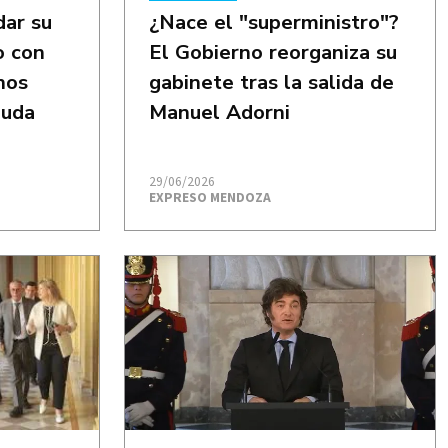
dar su
¿Nace el "superministro"?
o con
El Gobierno reorganiza su
nos
gabinete tras la salida de
euda
Manuel Adorni
29/06/2026
EXPRESO MENDOZA