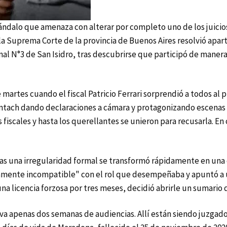
ndalo que amenaza con alterar por completo uno de los juicios 
a Suprema Corte de la provincia de Buenos Aires resolvió aparta
minal N°3 de San Isidro, tras descubrirse que participó de mane
e martes cuando el fiscal Patricio Ferrari sorprendió a todos al
ntach dando declaraciones a cámara y protagonizando escenas q
s fiscales y hasta los querellantes se unieron para recusarla. E
nas una irregularidad formal se transformó rápidamente en una c
mente incompatible" con el rol que desempeñaba y apuntó a un
 una licencia forzosa por tres meses, decidió abrirle un sumari
leva apenas dos semanas de audiencias. Allí están siendo juzgad