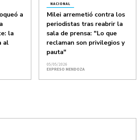
NACIONAL
loqueó a
Milei arremetió contra los
a
periodistas tras reabrir la
e: la
sala de prensa: "Lo que
 al
reclaman son privilegios y
pauta"
05/05/2026
EXPRESO MENDOZA