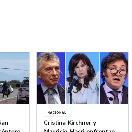
NACIONAL
San
Cristina Kirchner y
icóptero
Mauricio Macri enfrentan