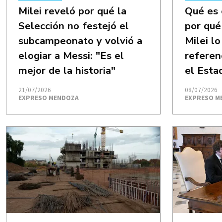
Milei reveló por qué la
Qué es 
Selección no festejó el
por qué
subcampeonato y volvió a
Milei l
elogiar a Messi: "Es el
referen
mejor de la historia"
el Esta
21/07/2026
08/07/2026
EXPRESO MENDOZA
EXPRESO M