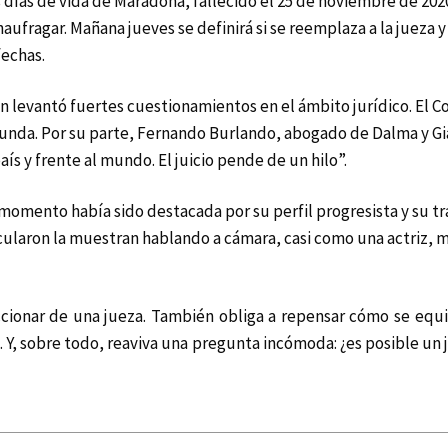
 días de vida de Maradona, fallecido el 25 de noviembre de 20
aufragar. Mañana jueves se definirá si se reemplaza a la jueza y
fechas.
levantó fuertes cuestionamientos en el ámbito jurídico. El Co
unda. Por su parte, Fernando Burlando, abogado de Dalma y Gi
ís y frente al mundo. El juicio pende de un hilo”.
ún momento había sido destacada por su perfil progresista y su 
laron la muestran hablando a cámara, casi como una actriz, mie
ccionar de una jueza. También obliga a repensar cómo se equi
. Y, sobre todo, reaviva una pregunta incómoda: ¿es posible un