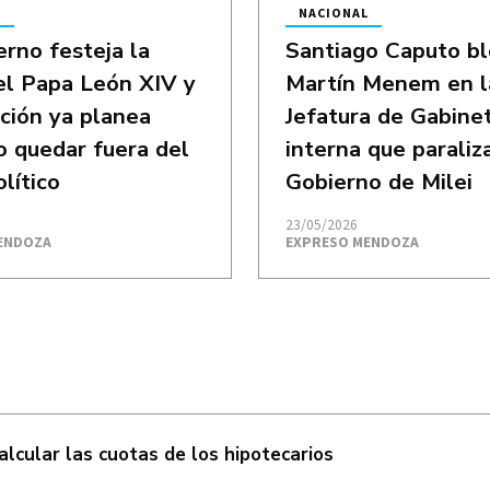
L
NACIONAL
erno festeja la
Santiago Caputo b
del Papa León XIV y
Martín Menem en l
ición ya planea
Jefatura de Gabinet
 quedar fuera del
interna que paraliza
lítico
Gobierno de Milei
23/05/2026
ENDOZA
EXPRESO MENDOZA
calcular las cuotas de los hipotecarios