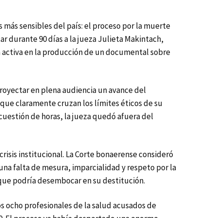
más sensibles del país: el proceso por la muerte
r durante 90 días a la jueza Julieta Makintach,
ra activa en la producción de un documental sobre
 proyectar en plena audiencia un avance del
ue claramente cruzan los límites éticos de su
n cuestión de horas, la jueza quedó afuera del
risis institucional. La Corte bonaerense consideró
a falta de mesura, imparcialidad y respeto por la
o que podría desembocar en su destitución.
os ocho profesionales de la salud acusados de