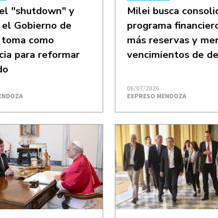
el "shutdown" y
Milei busca consoli
 el Gobierno de
programa financier
o toma como
más reservas y me
cia para reformar
vencimientos de d
do
06/07/2026
ENDOZA
EXPRESO MENDOZA