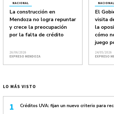
NACIONAL
NACIONA
La construcción en
El Gobi
Mendoza no logra repuntar
visita 
y crece la preocupación
la opos
por la falta de crédito
cómo no
juego po
26/06/2026
24/05/2026
EXPRESO MENDOZA
EXPRESO M
LO MÁS VISTO
Créditos UVA: fijan un nuevo criterio para re