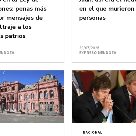
ones: penas más
en el que murieron 
or mensajes de
personas
ltraje a los
s patrios
30/07/2026
ENDOZA
EXPRESO MENDOZA
L
NACIONAL