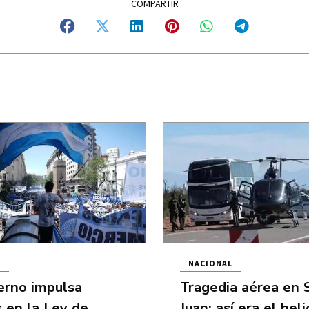
L
NACIONAL
erno impulsa
Tragedia aérea en 
 en la Ley de
Juan: así era el hel