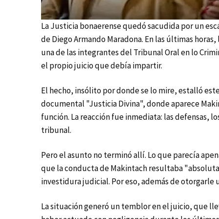
La Justicia bonaerense quedó sacudida por un escá
de Diego Armando Maradona. En las últimas horas, l
una de las integrantes del Tribunal Oral en lo Cri
el propio juicio que debía impartir.
El hecho, insólito por donde se lo mire, estalló est
documental "Justicia Divina", donde aparece Maki
función. La reacción fue inmediata: las defensas, lo
tribunal.
Pero el asunto no terminó allí. Lo que parecía ape
que la conducta de Makintach resultaba "absoluta
investidura judicial. Por eso, además de otorgarle
La situación generó un temblor en el juicio, que l