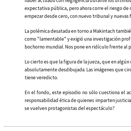
haber actuado con negligencia durante los últimos
expectativa pública, pero ahora corre el riesgo de n
empezar desde cero, con nuevo tribunal y nuevas 
La polémica desatada en torno a Makintach también 
como "lamentable" y exigió una investigación prof
bochorno mundial. Nos pone en ridículo frente al pa
Lo cierto es que la figura de la jueza, que en alg
absolutamente desdibujada. Las imágenes que circu
tiene veredicto.
En el fondo, este episodio no sólo cuestiona el a
responsabilidad ética de quienes imparten justicia
se vuelven protagonistas del espectáculo?